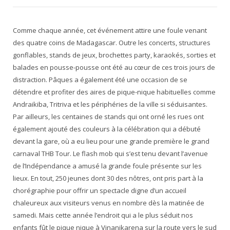
Comme chaque année, cet événement attire une foule venant
des quatre coins de Madagascar. Outre les concerts, structures
gonflables, stands de jeux, brochettes party, karaokés, sorties et
balades en pousse-pousse ont été au cœur de ces trois jours de
distraction. Pâques a également été une occasion de se
détendre et profiter des aires de pique-nique habituelles comme
Andraikiba, Tritriva et les périphéries de la ville si séduisantes.
Par ailleurs, les centaines de stands qui ont orné les rues ont
également ajouté des couleurs à la célébration qui a débuté
devant la gare, où a eu lieu pour une grande première le grand
carnaval THB Tour. Le flash mob qui s’est tenu devant l’avenue
de l’Indépendance a amusé la grande foule présente sur les
lieux. En tout, 250 jeunes dont 30 des nôtres, ont pris part à la
chorégraphie pour offrir un spectacle digne d’un accueil
chaleureux aux visiteurs venus en nombre dès la matinée de
samedi. Mais cette année l’endroit qui a le plus séduit nos
enfants fût le pique nique à Vinanikarena sur la route vers le sud