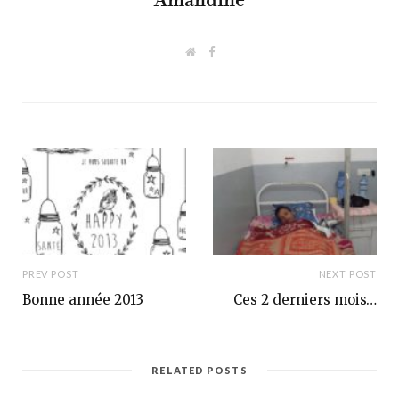
Amandine
W
F
e
a
b
c
s
e
i
b
t
o
e
o
k
PREV POST
NEXT POST
Bonne année 2013
Ces 2 derniers mois…
RELATED POSTS