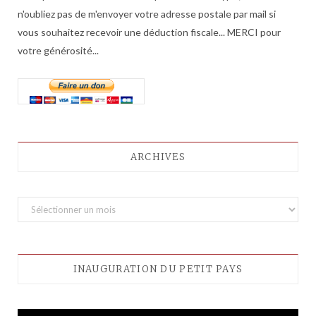
n'oubliez pas de m'envoyer votre adresse postale par mail si
vous souhaitez recevoir une déduction fiscale... MERCI pour
votre générosité...
ARCHIVES
A
r
c
h
INAUGURATION DU PETIT PAYS
i
v
e