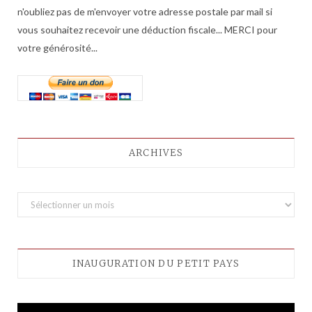
n'oubliez pas de m'envoyer votre adresse postale par mail si
vous souhaitez recevoir une déduction fiscale... MERCI pour
votre générosité...
ARCHIVES
A
r
c
h
INAUGURATION DU PETIT PAYS
i
v
e
Lecteur