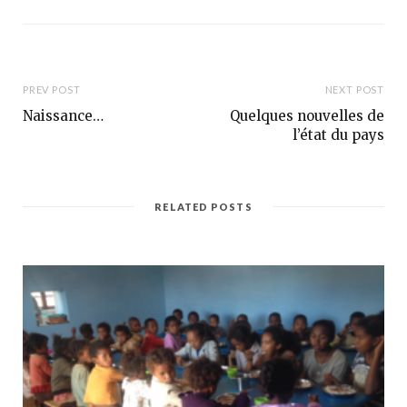
s
e
i
b
t
o
e
o
k
PREV POST
NEXT POST
Naissance…
Quelques nouvelles de
l’état du pays
RELATED POSTS