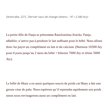
(Antsirabe, 22°C, Dernier taux de change obtenu : 1€ = 2.340 Ary)
La petite fille de Fanja se prénomme Rasolonirina Jesicka. Fanja,
affaiblie, n’arrive pas à produire le lait suffisant pour le bébé. Nous allons
donc lui payer un complément en lait et du calcium. (Nutrison 16500 Ary
pour 4 jours jusqu’au 2 mois du bébé + biberon 7000 Ary et tétine 5000
Ary).
Le bébé de Hiary a eu aussi quelques soucis de poids car Hiary a fait une
grosse crise de palu. Nous espérons qu’il reprendra rapidement son poids
sinon nous envisagerons aussi un complément en lait.